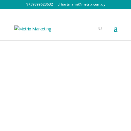
+59899623632
hartmann@metrix.com.uy
Estudios
de
mercado
Investigación cualitativa
y cuantitativa orientada