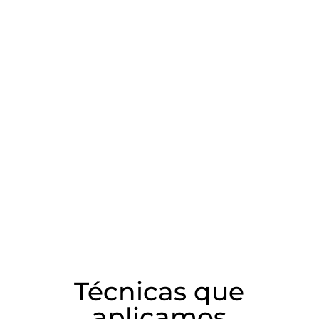
frecuentes
Análisis de determinantes de satisfacción
Análisis satisfacción/rentabilidad
Estudios de uso actual y venta cruzada
Medición de satisfacción de los canales de
distribución
Consúltanos
Técnicas que
aplicamos